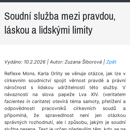
Soudní služba mezi pravdou,
láskou a lidskými limity
Vydáno: 10.2.2026 | Autor: Zuzana Šiborová |
Zpět
Reflexe Mons. Karla Orlity se věnuje otázce, jak lze v
církevním soudnictví spojit věrnost pravdě a právní
náročnost s lidskou udržitelností této služby. V
návaznosti na slova papeže Lva XIV. (
veritatem
facientes in caritate
) otevírá téma samoty, přetížení a
odpovědnosti pracovníků církevních soudů a
připomíná, že spravedlnost není jen otázkou
správných rozhodnutí, ale i způsobu, jakým je soudní
služba nesena. Text je určen především těm, kdo se na