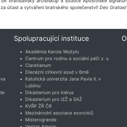
SR bratislavský arcibiskup a soudce Apoštolské signatury
za účast a vytváření bratrského společenství!
Deo Gratias!
Spolupracující instituce
O
Akadémia Karola Wojtylu
Centrum pro rodinu a sociální péči z. s.
Claretianum
Diecézní církevní soud v Brně
áva
Katolická univerzita Jana Pavla II. v
Lublinu
de
Dikasterium pro klérus
Dikasterium pro IZŽ a SAŽ
KVŘP ŽŘ ČR
Mezinárodní asociace exorcistů
Misterogrande
Veritas Amoris