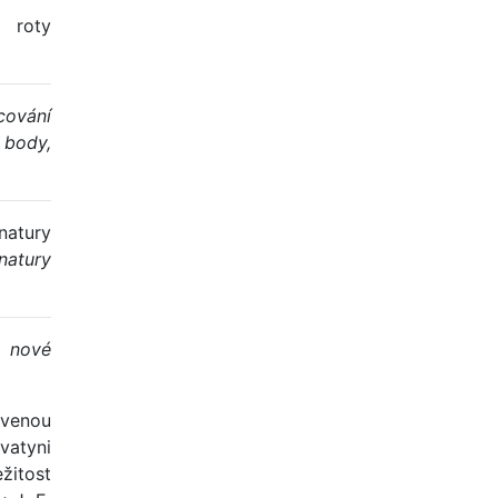
 roty
cování
 body,
atury
natury
t nové
avenou
vatyni
ežitost