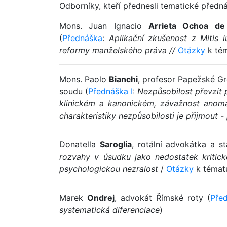
Odborníky, kteří přednesli tematické předná
Mons. Juan Ignacio
Arrieta Ochoa de
(
Přednáška
:
Aplikační zkušenost z Mitis 
reformy manželského práva //
Otázky
k té
Mons. Paolo
Bianchi
, profesor Papežské Gr
soudu (
Přednáška I
:
Nezpůsobilost převzít 
klinickém a kanonickém, závažnost anomá
charakteristiky nezpůsobilosti je přijmout - 
Donatella
Saroglia
, rotální advokátka a s
rozvahy v úsudku jako nedostatek kritic
psychologickou nezralost
/
Otázky
k témat
Marek
Ondrej
, advokát Římské roty (
Pře
systematická diferenciace
)