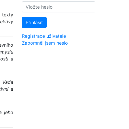
 texty
ektivy
Přihlásit
Registrace uživatele
Zapomněl jsem heslo
evního
smyslu
osti a
:
Vada
ivní a
a jeho